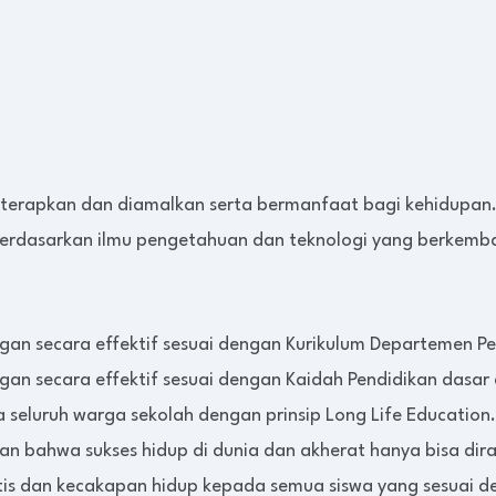
iterapkan dan diamalkan serta bermanfaat bagi kehidupan
berdasarkan ilmu pengetahuan dan teknologi yang berkemb
n secara effektif sesuai dengan Kurikulum Departemen Pe
gan secara effektif sesuai dengan Kaidah Pendidikan das
eluruh warga sekolah dengan prinsip Long Life Education.
 bahwa sukses hidup di dunia dan akherat hanya bisa dira
tis dan kecakapan hidup kepada semua siswa yang sesuai d